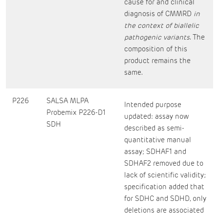
cause for and clinical
diagnosis of CMMRD
in
the context of biallelic
pathogenic variants
. The
composition of this
product remains the
same.
P226
SALSA MLPA
Intended purpose
Probemix P226-D1
updated: assay now
SDH
described as semi-
quantitative manual
assay; SDHAF1 and
SDHAF2 removed due to
lack of scientific validity;
specification added that
for SDHC and SDHD, only
deletions are associated