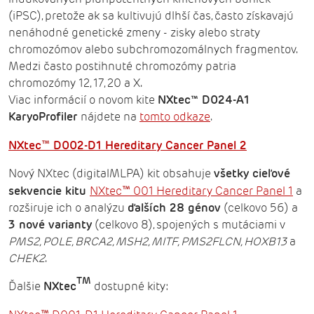
(iPSC), pretože ak sa kultivujú dlhší čas, často získavajú
nenáhodné genetické zmeny - zisky alebo straty
chromozómov alebo subchromozomálnych fragmentov.
Medzi často postihnuté chromozómy patria
chromozómy 12, 17, 20 a X.
Viac informácií o novom kite
NXtec™ D024-A1
KaryoProfiler
nájdete na
tomto odkaze
.
™
NXtec
D002-D1 Hereditary Cancer Panel 2
Nový NXtec (digitalMLPA) kit obsahuje
všetky cieľové
™
sekvencie kitu
NXtec
001 Hereditary Cancer Panel 1
a
rozširuje ich o analýzu
ďalších 28 génov
(celkovo 56) a
3 nové varianty
(celkovo 8), spojených s mutáciami v
PMS2, POLE, BRCA2, MSH2, MITF, PMS2FLCN, HOXB13
a
CHEK2
.
TM
Ďalšie
NXtec
dostupné kity: