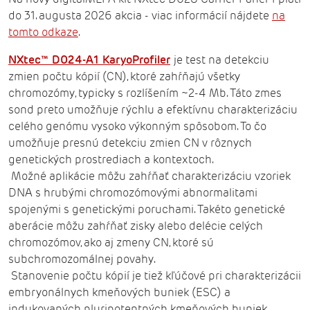
do 31. augusta 2026 akcia - viac informácií nájdete
na
tomto odkaze
.
NXtec™ D024-A1 KaryoProfiler
je test na detekciu
zmien počtu kópií (CN), ktoré zahŕňajú všetky
chromozómy, typicky s rozlíšením ~2-4 Mb. Táto zmes
sond preto umožňuje rýchlu a efektívnu charakterizáciu
celého genómu vysoko výkonným spôsobom. To čo
umožňuje presnú detekciu zmien CN v rôznych
genetických prostrediach a kontextoch.
Možné aplikácie môžu zahŕňať charakterizáciu vzoriek
DNA s hrubými chromozómovými abnormalitami
spojenými s genetickými poruchami. Takéto genetické
aberácie môžu zahŕňať zisky alebo delécie celých
chromozómov, ako aj zmeny CN, ktoré sú
subchromozomálnej povahy.
Stanovenie počtu kópií je tiež kľúčové pri charakterizácii
embryonálnych kmeňových buniek (ESC) a
indukovaných pluripotentných kmeňových buniek