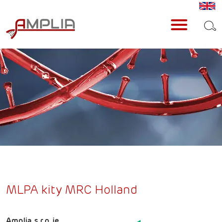
MLPA kity MRC Holland
Amplia s.r.o. je