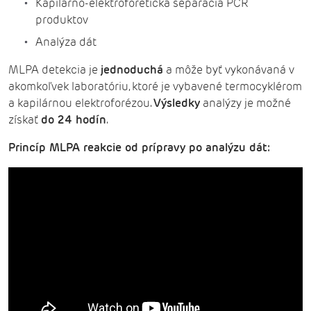
Kapilárno-elektroforetická separácia PCR
produktov
Analýza dát
MLPA detekcia je
jednoduchá
a môže byť vykonávaná v
akomkoľvek laboratóriu, ktoré je vybavené termocyklérom
a kapilárnou elektroforézou.
Výsledky
analýzy je možné
získať
do 24 hodín
.
Princíp MLPA reakcie od prípravy po analýzu dát: