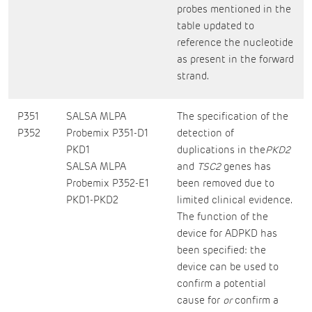
probes mentioned in the
table updated to
reference the nucleotide
as present in the forward
strand.
P351
SALSA MLPA
The specification of the
P352
Probemix P351-D1
detection of
PKD1
duplications in the
PKD2
SALSA MLPA
and
TSC2
genes has
Probemix P352-E1
been removed due to
PKD1-PKD2
limited clinical evidence.
The function of the
device for ADPKD has
been specified: the
device can be used to
confirm a potential
cause for
or
confirm a