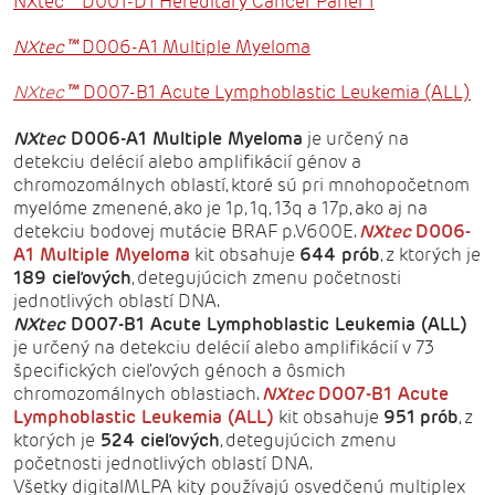
™
NXtec
D001-D1 Hereditary Cancer Panel 1
™
NXtec
D006-A1 Multiple Myeloma
™
NXtec
D007-B1 Acute Lymphoblastic Leukemia (ALL)
NXtec
D006-A1 Multiple Myeloma
je určený na
detekciu delécií alebo amplifikácií génov a
chromozomálnych oblastí, ktoré sú pri mnohopočetnom
myelóme zmenené, ako je 1p, 1q, 13q a 17p, ako aj na
detekciu bodovej mutácie BRAF p.V600E.
NXtec
D006-
A1 Multiple Myeloma
kit obsahuje
644 prób
, z ktorých je
189 cieľových
, detegujúcich zmenu početnosti
jednotlivých oblastí DNA.
NXtec
D007-B1 Acute Lymphoblastic Leukemia (ALL)
je určený na detekciu delécií alebo amplifikácií v 73
špecifických cieľových génoch a ôsmich
chromozomálnych oblastiach.
NXtec
D007-B1 Acute
Lymphoblastic Leukemia (ALL)
kit obsahuje
951
prób
, z
ktorých je
524
cieľových
, detegujúcich zmenu
početnosti jednotlivých oblastí DNA.
Všetky digitalMLPA kity používajú osvedčenú multiplex