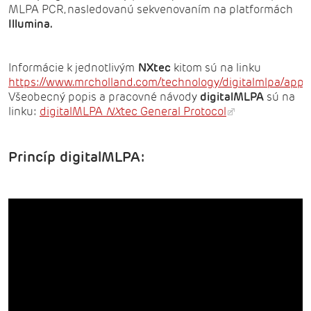
MLPA PCR, nasledovanú sekvenovaním na platformách
Illumina.
Informácie k jednotlivým
NXtec
kitom sú na linku
https://www.mrcholland.com/technology/digitalmlpa/appli
Všeobecný popis a pracovné návody
digitalMLPA
sú na
linku:
digitalMLPA
NX
tec General Protocol
Princíp digitalMLPA: