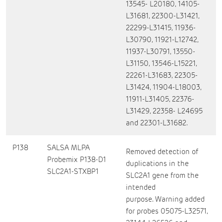
13545- L20180, 14105-
L31681, 22300-L31421,
22299-L31415, 11936-
L30790, 11921-L12742,
11937-L30791, 13550-
L31150, 13546-L15221,
22261-L31683, 22305-
L31424, 11904-L18003,
11911-L31405, 22376-
L31429, 22358- L24695
and 22301-L31682.
P138
SALSA MLPA
Removed detection of
Probemix P138-D1
duplications in the
SLC2A1-STXBP1
SLC2A1 gene from the
intended
purpose. Warning added
for probes 05075-L32571,