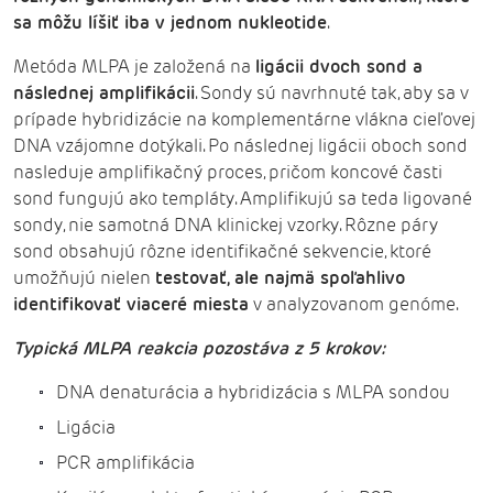
sa môžu líšiť iba v jednom nukleotide
.
Metóda MLPA je založená na
ligácii dvoch sond a
následnej amplifikácii
. Sondy sú navrhnuté tak, aby sa v
prípade hybridizácie na komplementárne vlákna cieľovej
DNA vzájomne dotýkali. Po následnej ligácii oboch sond
nasleduje amplifikačný proces, pričom koncové časti
sond fungujú ako templáty. Amplifikujú sa teda ligované
sondy, nie samotná DNA klinickej vzorky. Rôzne páry
sond obsahujú rôzne identifikačné sekvencie, ktoré
umožňujú nielen
testovať, ale najmä spoľahlivo
identifikovať viaceré miesta
v analyzovanom genóme.
Typická MLPA reakcia pozostáva z 5 krokov:
DNA denaturácia a hybridizácia s MLPA sondou
Ligácia
PCR amplifikácia