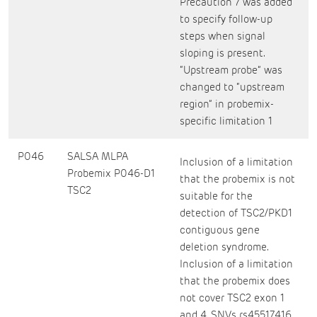
Precaution 7 was added
to specify follow-up
steps when signal
sloping is present.
“Upstream probe” was
changed to “upstream
region” in probemix-
specific limitation 1
P046
SALSA MLPA
Inclusion of a limitation
Probemix P046-D1
that the probemix is not
TSC2
suitable for the
detection of TSC2/PKD1
contiguous gene
deletion syndrome.
Inclusion of a limitation
that the probemix does
not cover TSC2 exon 1
and 4. SNVs rs45517416