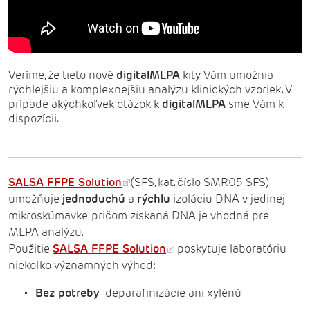
Veríme, že tieto nové
digitalMLPA
kity Vám umožnia
rýchlejšiu a komplexnejšiu analýzu klinických vzoriek. V
prípade akýchkoľvek otázok k
digitalMLPA
sme Vám k
dispozícii.
SALSA FFPE Solution
(SFS, kat. číslo SMR05 SFS)
umožňuje
jednoduchú
a
rýchlu
izoláciu DNA v jedinej
mikroskúmavke, pričom získaná DNA je vhodná pre
MLPA analýzu.
Použitie
SALSA FFPE Solution
poskytuje laboratóriu
niekoľko významných výhod:
Bez potreby
deparafinizácie ani xylénú