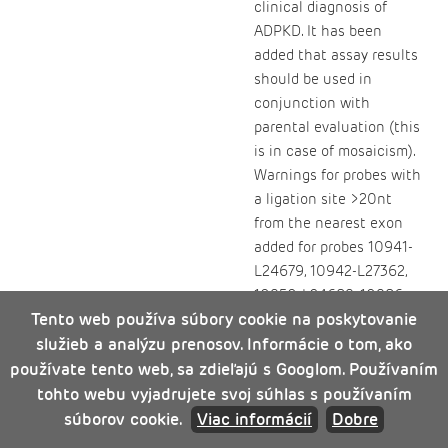
clinical diagnosis of
ADPKD. It has been
added that assay results
should be used in
conjunction with
parental evaluation (this
is in case of mosaicism).
Warnings for probes with
a ligation site >20nt
from the nearest exon
added for probes 10941-
L24679, 10942-L27362,
10950-L24689, 10986-
Tento web používa súbory cookie na poskytovanie
L24669, 10954-L24692,
služieb a analýzu prenosov. Informácie o tom, ako
and 19918-L24695. No
change in actual target
používate tento web, sa zdieľajú s Googlom. Používaním
sites. Warnings for target
tohto webu vyjadrujete svoj súhlas s používaním
sequences outside the
súborov cookie.
Viac informácií
Dobre
known coding region