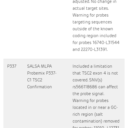
adjusted. No change in
actual target sites.
Warning for probes
targeting sequences
outside of the known
coding region included
for probes 16740-L31544
and 22270-L31391.
P337
SALSA MLPA
Included a limitation
Probemix P337-
that TSC2 exon 4 is not
C1 TSC2
covered. SNV(s)
Confirmation
rs566118686 can affect
the probe signal.
Warning for probes
located in or near a GC-
rich region (salt
contamination) removed