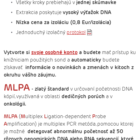
Všetky kroky prebiehajú v
jednej skúmavke
Extrakcia poskytuje
vysoký výťažok DNA
Nízka cena za izoláciu (0,8 Eur/izolácia)
Jednoduchý izolačný
protokol
Vytvorte si
svoje osobné konto
a budete
mať prístup ku
knižniciam použitých sond a
automaticky
budete
získavať
informácie o novinkách a zmenách v kitoch z
okruhu vášho záujmu.
MLPA
-
zlatý štandard
v určovaní početnosti DNA
kópií, využívaná v oblasti
dedičných porúch
a v
onkológii.
MLPA
(
M
ultiplex
L
igation-dependent
P
robe
A
mplification) je multiplex PCR metóda, pomocou ktorej
je možné
detegovať abnormálnu početnosť až 50
rôznych genomických DNA alebo RNA sekvencií, ktoré