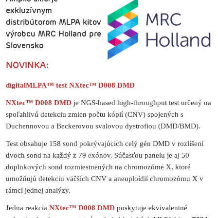
exkluzívnym
distribútorom MLPA kitov
výrobcu MRC Holland pre
Slovensko
NOVINKA:
digitalMLPA™ test
NXtec™ D008 DMD
NXtec™ D008 DMD
je NGS-based high-throughput test určený na
spoľahlivú detekciu zmien počtu kópií (CNV) spojených s
Duchennovou a Beckerovou svalovou dystrofiou (DMD/BMD).
Test obsahuje 158 sond pokrývajúcich celý gén DMD v rozlíšení
dvoch sond na každý z 79 exónov. Súčasťou panelu je aj 50
doplnkových sond rozmiestnených na chromozóme X, ktoré
umožňujú detekciu väčších CNV a aneuploídií chromozómu X v
rámci jednej analýzy.
Jedna reakcia
NXtec™ D008 DMD
poskytuje ekvivalentné