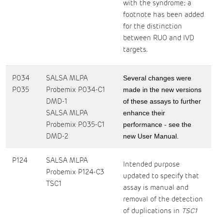
with the syndrome; a
footnote has been added
for the distinction
between RUO and IVD
targets.
P034
SALSA MLPA
Several changes were
P035
Probemix P034-C1
made in the new versions
DMD-1
of these assays to further
SALSA MLPA
enhance their
Probemix P035-C1
performance - see the
DMD-2
new User Manual.
P124
SALSA MLPA
Intended purpose
Probemix P124-C3
updated to specify that
TSC1
assay is manual and
removal of the detection
of duplications in
TSC1