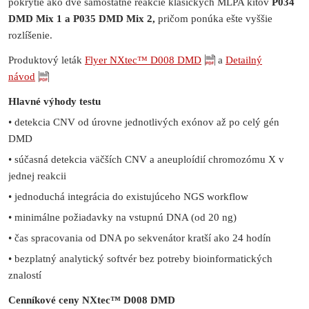
pokrytie ako dve samostatné reakcie klasických MLPA kitov
P034
DMD Mix 1 a P035 DMD Mix 2,
pričom ponúka ešte vyššie
rozlíšenie.
Produktový leták
Flyer NXtec™ D008 DMD
a
Detailný
návod
Hlavné výhody testu
• detekcia CNV od úrovne jednotlivých exónov až po celý gén
DMD
• súčasná detekcia väčších CNV a aneuploídií chromozómu X v
jednej reakcii
• jednoduchá integrácia do existujúceho NGS workflow
• minimálne požiadavky na vstupnú DNA (od 20 ng)
• čas spracovania od DNA po sekvenátor kratší ako 24 hodín
• bezplatný analytický softvér bez potreby bioinformatických
znalostí
Cenníkové ceny NXtec™ D008 DMD