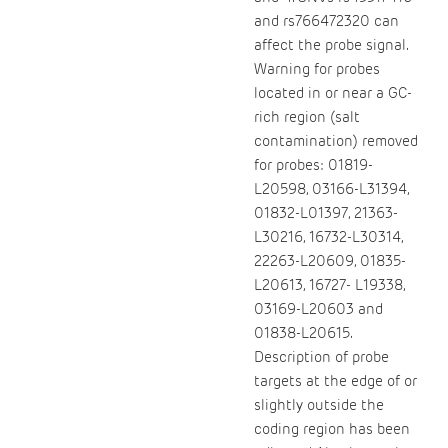
and rs766472320 can
affect the probe signal.
Warning for probes
located in or near a GC-
rich region (salt
contamination) removed
for probes: 01819-
L20598, 03166-L31394,
01832-L01397, 21363-
L30216, 16732-L30314,
22263-L20609, 01835-
L20613, 16727- L19338,
03169-L20603 and
01838-L20615.
Description of probe
targets at the edge of or
slightly outside the
coding region has been