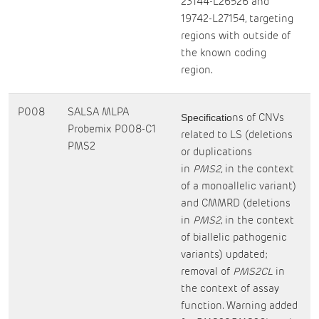
23144-L26526 and
19742-L27154, targeting
regions with outside of
the known coding
region.
P008
SALSA MLPA
ns of CNVs
Specificatio
Probemix P008-C1
related to LS (deletions
PMS2
or duplications
in
PMS2,
in the context
of a monoallelic variant)
and CMMRD (deletions
in
PMS2
, in the context
of biallelic pathogenic
variants) updated;
removal of
PMS2CL
in
the context of assay
function. Warning added