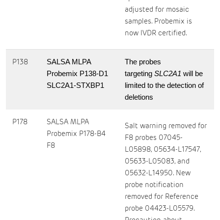
adjusted for mosaic
samples. Probemix is
now IVDR certified.
P138
SALSA MLPA
The probes
Probemix P138-D1
targeting
SLC2A1
will be
SLC2A1-STXBP1
limited to the detection of
deletions
P178
SALSA MLPA
Salt warning removed for
Probemix P178-B4
F8 probes 07045-
F8
L05898, 05634-L17547,
05633-L05083, and
05632-L14950. New
probe notification
removed for Reference
probe 04423-L05579.