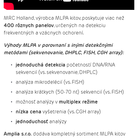
MRC Holland, výrobca MLPA kitov, poskytuje viac než
400 rôznych panelov
, určených na detekciu
frekventných a vzácnych ochorení.
Výhody MLPA v porovnaní s inými detekčnými
metódami (sekvenovanie, DHPLC, FISH, CGH array):
jednoduchá detekcia
početností DNA/RNA
sekvencií (vs. sekvenovanie, DHPLC)
analýza mikrodelécií (vs. FISH)
analýza krátkych (50-70 nt) sekvencií (vs. FISH)
možnosť analýzy v
multiplex režime
nízka cena
vyšetrenia (vs. CGH array)
jednoduchosť
analýzy
Amplia s.r.o.
dodáva kompletný sortiment MLPA kitov