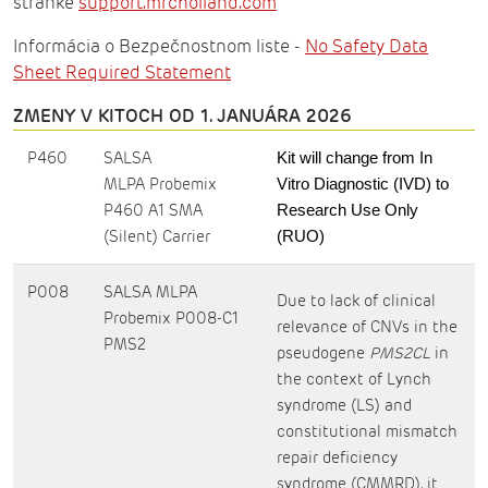
stránke
support.mrcholland.com
Informácia o Bezpečnostnom liste -
No Safety Data
Sheet Required Statement
ZMENY V KITOCH OD 1. JANUÁRA 2026
P460
SALSA
Kit will change from In
MLPA Probemix
Vitro Diagnostic (IVD) to
P460 A1 SMA
Research Use Only
(Silent) Carrier
(RUO)
P008
SALSA MLPA
Due to lack of clinical
Probemix P008-C1
relevance of CNVs in the
PMS2
pseudogene
PMS2CL
in
the context of Lynch
syndrome (LS) and
constitutional mismatch
repair deficiency
syndrome (CMMRD), it