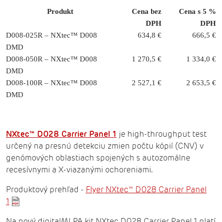
Produkt
Cena bez
Cena s 5 %
DPH
DPH
D008-025R – NXtec™ D008
634,8 €
666,5 €
DMD
D008-050R – NXtec™ D008
1 270,5 €
1 334,0 €
DMD
D008-100R – NXtec™ D008
2 527,1 €
2 653,5 €
DMD
NXtec™ D028 Carrier Panel 1
je high-throughput test
určený na presnú detekciu zmien počtu kópií (CNV) v
genómových oblastiach spojených s autozomálne
recesívnymi a X-viazanými ochoreniami.
Produktový prehľad -
Flyer NXtec™ D028 Carrier Panel
1
Na nový digitalMLPA kit NXtec D028 Carrier Panel 1 platí