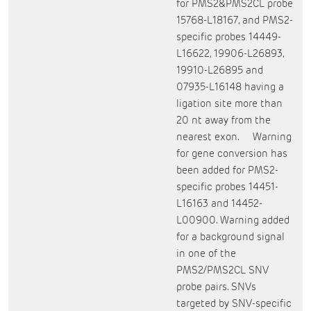
for PMS2&PMS2CL probe
15768-L18167, and PMS2-
specific probes 14449-
L16622, 19906-L26893,
19910-L26895 and
07935-L16148 having a
ligation site more than
20 nt away from the
nearest exon. Warning
for gene conversion has
been added for PMS2-
specific probes 14451-
L16163 and 14452-
L00900. Warning added
for a background signal
in one of the
PMS2/PMS2CL SNV
probe pairs. SNVs
targeted by SNV-specific