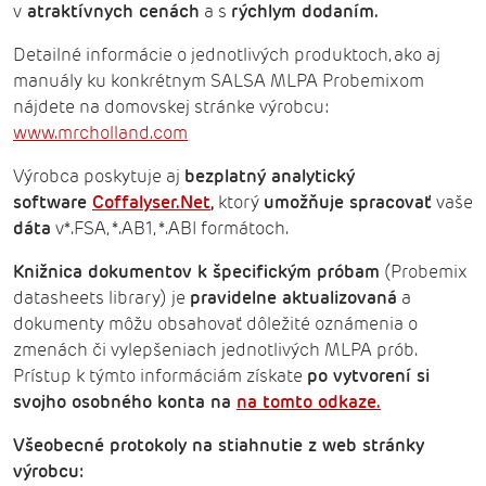
v
atraktívnych cenách
a s
rýchlym dodaním.
Detailné informácie o jednotlivých produktoch, ako aj
manuály ku konkrétnym SALSA MLPA Probemixom
nájdete na domovskej stránke výrobcu:
www.mrcholland.com
Výrobca poskytuje aj
bezplatný analytický
software
Coffalyser.Net
,
ktorý
umožňuje spracovať
vaše
dáta
v*.FSA, *.AB1, *.ABI formátoch.
Knižnica dokumentov k špecifickým próbam
(Probemix
datasheets library) je
pravidelne aktualizovaná
a
dokumenty môžu obsahovať dôležité oznámenia o
zmenách či vylepšeniach jednotlivých MLPA prób.
Prístup k týmto informáciám získate
po vytvorení si
svojho osobného konta na
na tomto odkaze.
Všeobecné protokoly na stiahnutie z web stránky
výrobcu: