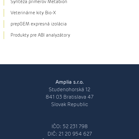
Syntéza primerov Metabion
Veterinárne kity Bio-X
prepGEM expresná izolácia
Produkty pre ABI analyzátory
Amplia s.r.o.
Studenohorská 12
841 03 Bratislava 47
Slovak Republic
IČO: 52 231 798
DIČ: 21 20 954 627