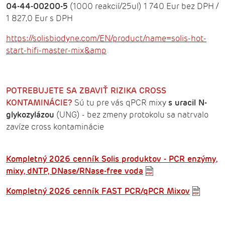
04-44-00200-5
(1000 reakcií/25ul) 1 740 Eur bez DPH /
1 827,0 Eur s DPH
https://solisbiodyne.com/EN/product/name=solis-hot-
start-hifi-master-mix&amp
POTREBUJETE SA ZBAVIŤ RIZIKA CROSS
KONTAMINÁCIE?
Sú tu pre vás qPCR mixy
s uracil N-
glykozylázou
(UNG) - bez zmeny protokolu sa natrvalo
zavíze cross kontaminácie
Kompletný 2026 cenník Solis produktov - PCR enzýmy,
mixy, dNTP, DNase/RNase-free voda
Kompletný 2026 cenník FAST PCR/qPCR Mixov