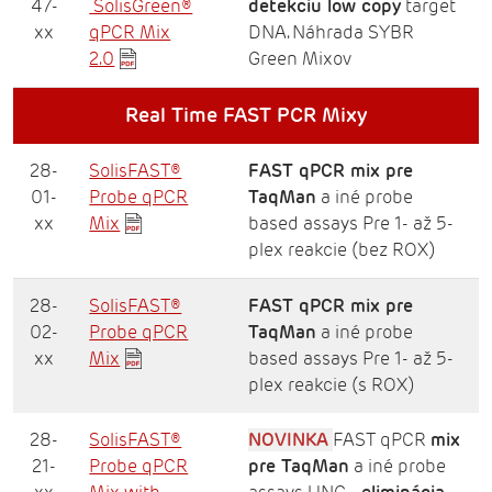
47-
SolisGreen®
detekciu low copy
target
xx
qPCR Mix
DNA. Náhrada SYBR
2.0
Green Mixov
Real Time FAST PCR Mixy
28-
SolisFAST®
FAST qPCR mix pre
01-
Probe qPCR
TaqMan
a iné probe
xx
Mix
based assays Pre 1- až 5-
plex reakcie (bez ROX)
28-
SolisFAST®
FAST qPCR mix pre
02-
Probe qPCR
TaqMan
a iné probe
xx
Mix
based assays Pre 1- až 5-
plex reakcie (s ROX)
28-
SolisFAST®
NOVINKA
FAST qPCR
mix
21-
Probe qPCR
pre TaqMan
a iné probe