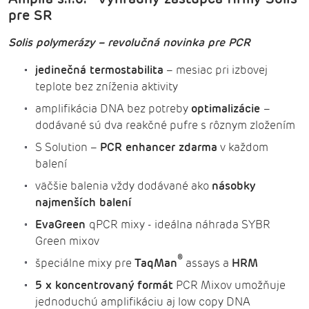
pre SR
Solis polymerázy – revolučná novinka pre PCR
jedinečná termostabilita
– mesiac pri izbovej
teplote bez zníženia aktivity
amplifikácia DNA bez potreby
optimalizácie
–
dodávané sú dva reakčné pufre s rôznym zložením
S Solution –
PCR enhancer zdarma
v každom
balení
väčšie balenia vždy dodávané ako
násobky
najmenších balení
EvaGreen
qPCR mixy - ideálna náhrada SYBR
Green mixov
®
špeciálne mixy pre
TaqMan
assays a
HRM
5 x koncentrovaný formát
PCR Mixov umožňuje
jednoduchú amplifikáciu aj low copy DNA