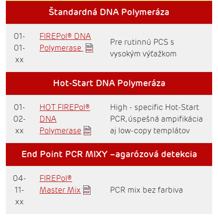
Štandardná DNA Polymeráza
01-
FIREPol® DNA
Pre rutinnú PCS s
01-
Polymerase
vysokým výťažkom
xx
Hot-Start DNA Polymeráza
01-
HOT FIREPol®
High - specific Hot-Start
02-
DNA
PCR, úspešná ampifikácia
xx
Polymerase
aj low-copy templátov
End Point PCR MIXY –agarózová detekcia
04-
FIREPol®
11-
Master Mix
PCR mix bez farbiva
xx