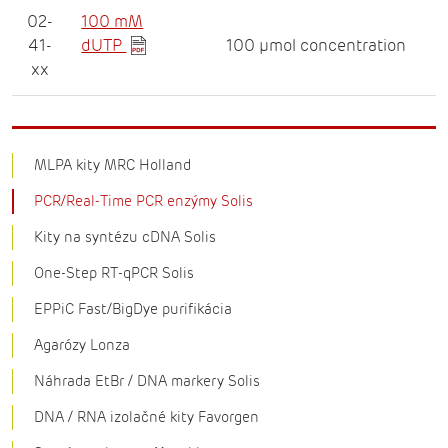
02-
100 mM
41-
dUTP
100 µmol concentration
xx
MLPA kity MRC Holland
PCR/Real-Time PCR enzýmy Solis
Kity na syntézu cDNA Solis
One-Step RT-qPCR Solis
EPPiC Fast/BigDye purifikácia
Agarózy Lonza
Náhrada EtBr / DNA markery Solis
DNA / RNA izolačné kity Favorgen