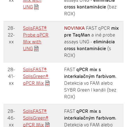
xx
Mix with
assays UNG -
eliminácia
UNG
cross kontaminácie
(bez
ROX)
28-
SolisFAST®
NOVINKA
FAST qPCR
mix
22-
Probe qPCR
pre TaqMan
a iné probe
xx
Mix with
assays UNG -
eliminácia
UNG
cross kontaminácie
(s
ROX)
28-
SolisFAST®
FAST
qPCR mix s
41-
SolisGreen®
interkalačným farbivom
.
xx
qPCR Mix
Detekcia vo FAM alebo
SYBR Green I kanáli (bez
ROX)
28-
SolisFAST®
FAST
qPCR mix s
46-
SolisGreen®
interkalačným farbivom
.
xx
qPCR Mix
Detekcia vo FAM alebo