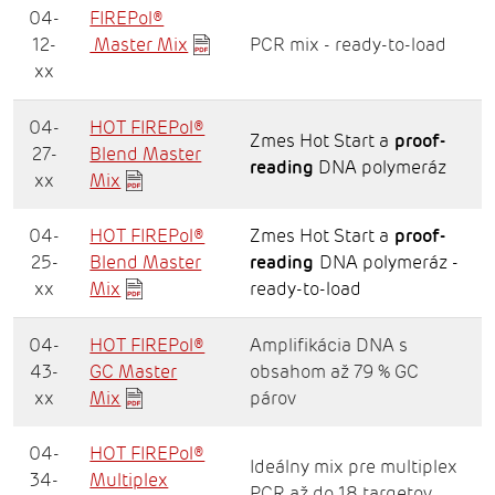
04-
FIREPol®
12-
Master Mix
PCR mix - ready-to-load
xx
04-
HOT FIREPol®
Zmes Hot Start a
proof-
27-
Blend Master
reading
DNA polymeráz
xx
Mix
04-
HOT FIREPol®
Zmes Hot Start a
proof-
25-
Blend Master
reading
DNA polymeráz -
xx
Mix
ready-to-load
04-
HOT FIREPol®
Amplifikácia DNA s
43-
GC Master
obsahom až 79 % GC
xx
Mix
párov
04-
HOT FIREPol®
Ideálny mix pre multiplex
34-
Multiplex
PCR až do 18 targetov