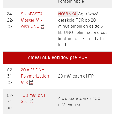
kontaminácie
24-
SolisFAST®
NOVINKA
Agarózová
22-
Master Mix
detekcia. PCR do 20
xx
with UNG
minút, amplikón až do 5
kb. UNG - eliminácia cross
kontaminácie - ready-to-
load
Zmesi nukleotidov pre PCR
02-
20 mM DNA
31-
Polymerization
20 mM each dNTP
xx
Mix
02-
100 mM dNTP
4 x separate vials, 100
21-
Set
mM each sol
xx