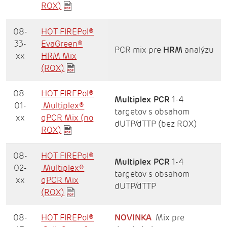
ROX)
08-
HOT FIREPol®
33-
EvaGreen®
PCR mix pre
HRM
analýzu
xx
HRM Mix
(ROX)
08-
HOT FIREPol®
Multiplex PCR
1-4
01-
Multiplex®
targetov s obsahom
xx
qPCR Mix (no
dUTP/dTTP (bez ROX)
ROX)
08-
H
OT FIREPol®
Multiplex PCR
1-4
02-
Multiplex®
targetov s obsahom
xx
qPCR Mix
dUTP/dTTP
(ROX)
08-
HOT FIREPol®
NOVINKA
Mix pre