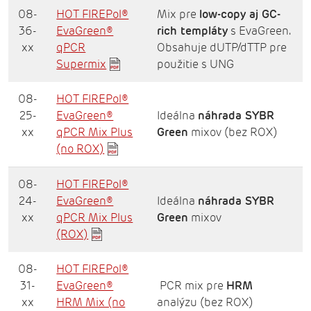
08-
HOT FIREPol®
Mix pre
low-copy aj GC-
36-
EvaGreen®
rich templáty
s EvaGreen.
xx
qPCR
Obsahuje dUTP/dTTP pre
Supermix
použitie s UNG
08-
HOT FIREPol®
25-
EvaGreen®
Ideálna
náhrada SYBR
xx
qPCR Mix Plus
Green
mixov (bez ROX)
(no ROX)
08-
HOT FIREPol®
24-
EvaGreen®
Ideálna
náhrada SYBR
xx
qPCR Mix Plus
Green
mixov
(ROX)
08-
HOT FIREPol®
31-
EvaGreen®
PCR mix pre
HRM
xx
HRM Mix (no
analýzu (bez ROX)