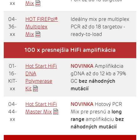
xx
Mix
04-
HOT FIREPol®
Ideálny mix pre multiplex
36-
Multiplex
PCR až do 18 targetov -
xx
Mix
ready-to-load
100 x presnejšia HiFi amplifikácia
01-
Hot Start HiFi
NOVINKA
Amplifikácia
16-
DNA
gDNA až do 12 kb a 79%
KIT-
Polymerase
GC
bez náhodných
xx
Kit
mutácií
04-
Hot Start HiFi
NOVINKA
Hotový PCR
44-
Master Mix
Mix pre presnú a
long
xx
range
amplifikáciu
bez
náhodných mutácií