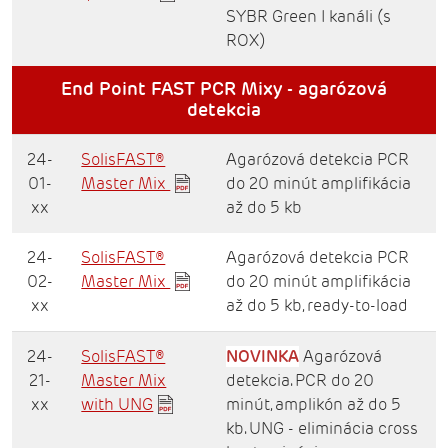
SYBR Green I kanáli (s
ROX)
End Point FAST PCR Mixy - agarózová
detekcia
24-
SolisFAST®
Agarózová detekcia PCR
01-
Master Mix
do 20 minút amplifikácia
xx
až do 5 kb
24-
SolisFAST®
Agarózová detekcia PCR
02-
Master Mix
do 20 minút amplifikácia
xx
až do 5 kb, ready-to-load
24-
SolisFAST®
NOVINKA
Agarózová
21-
Master Mix
detekcia. PCR do 20
xx
with UNG
minút, amplikón až do 5
kb. UNG - eliminácia cross