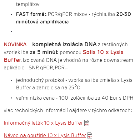
templátov
FAST formát
PCR/qPCR mixov - rýchla, iba
20-
30
minútová amplifikácia
kompletná izolácia DNA
NOVINKA
-
z rastlinných
za 5 minút
Solis 10 x Lysis
vzoriek iba
pomocou
Buffer
. Izolovaná DNA je vhodná na rôzne downstream
aplikácie - SNP, qPCR, PCR...
jednoduchý protokol - vzorka sa iba zmieša s Lysis
o
Buffer a zahreje sa na 25
C
veľmi nízka cena - 100 izolácii iba za 40 Eur s DPH
viac technických informácií nájdete v týchto odkazoch:
Informačný leták 10 x Lysis Buffer
Návod na použitie 10 x Lysis Buffer