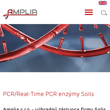
PCR/Real-Time PCR enzýmy Solis
Amplia s.r.o. - výhradný zástupca firmy Solis