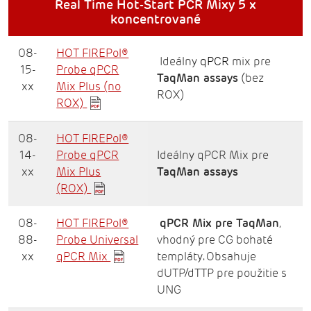
Real Time Hot-Start PCR Mixy 5 x
koncentrované
08-
HOT FIREPol®
Ideálny
qPCR
mix pre
15-
Probe qPCR
TaqMan assays
(bez
xx
Mix Plus (no
ROX)
ROX)
08-
HOT FIREPol®
14-
Probe qPCR
Ideálny qPCR Mix pre
xx
Mix Plus
TaqMan assay
s
(ROX)
08-
HOT FIREPol®
qPCR Mix pre TaqMan
,
88-
Probe Universal
vhodný pre CG bohaté
xx
qPCR Mix
templáty. Obsahuje
dUTP/dTTP pre použitie s
UNG